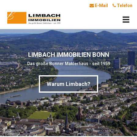
E-Mail
Telefon
Navig
öffne
LIMBACH IMMOBILIEN BONN
Das große Bonner Maklerhaus - seit 1959
Warum Limbach?